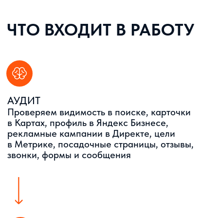
Продвижение отеля в Яндексе включает
разные сценарии спроса: туристическая
поездка, командировка, семейный отдых,
романтические выходные, групповое
размещение, конференция, длительное
проживание или срочный поиск номера на
одну ночь
СЕМАНТИКА
Разделяем кампании по регионам, типам
гостей, предложениям и уровню готовности
к бронированию. Добавляем минус-слова,
быстрые ссылки, уточнения, корректировки
ставок и отдельные объявления под горячие
запросы