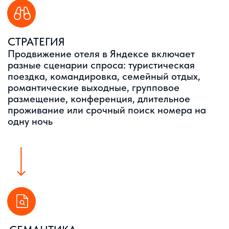
НАСТРАИВАЕМ МЕТРИКУ
И АНАЛИТИКУ
Отслеживаем бронирования, формы, клики
по телефону, переходы в мессенджеры,
действия на сайте, источники заявок
и поведение пользователей
ПОЧЕМУ ОБЫЧНЫЙ
ПОДХОД
НЕ РАБОТАЕТ
КЛИКИ НЕ ПОКАЗЫВАЮТ ВСЮ
КАРТИНУ
Реклама без сильной карточки, сайта
и аналитики часто даёт лишние расходы.
Гость может перейти из объявления
в карточку, прочитать отзывы, сравнить
отели и только потом оставить заявку.
Если точки не связаны, бизнес видит