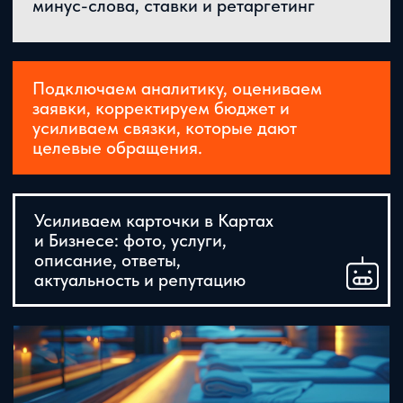
РАБОТАЕМ С
ОПИРАЕМСЯ НА
ЭКОСИСТЕМОЙ
ДАННЫЕ
ЯНДЕКСА
5
ОБЪЯСНЯЕМ
РЕШЕНИЯ ПРОСТЫМ
ЯЗЫКОМ
ДЛЯ КОГО
ПОДОЙДЁТ
ОТЕЛИ
ЗАГОРОДНЫЕ КОМПЛЕКСЫ
АПАРТ-ОТЕЛИ
ГОСТЕВЫЕ ДОМА