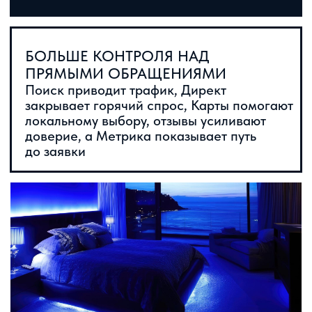
+7 (964) 793 70 84
+7 (499) 714 00 99
uvarovalab@yandex.ru
2025 | ИП Сечин Сергей
Сергеевич
ОГРНИП 318774600169297
ИНН 773700008389
Обращаем ваше внимание на то, что данный интернет-