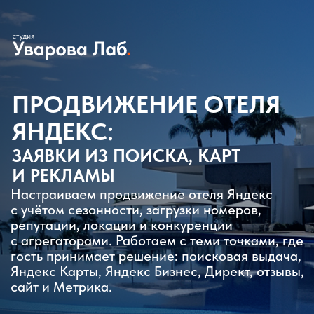
ПРОДВИЖЕНИЕ ОТЕЛЯ
ЯНДЕКС:
ЗАЯВКИ ИЗ ПОИСКА, КАРТ
И РЕКЛАМЫ
Настраиваем продвижение отеля Яндекс
с учётом сезонности, загрузки номеров,
репутации, локации и конкуренции
с агрегаторами. Работаем с теми точками, где
гость принимает решение: поисковая выдача,
Яндекс Карты, Яндекс Бизнес, Директ, отзывы,
сайт и Метрика.
ОБСУДИТЬ ПРОДВИЖЕНИЕ
Проведём аудит видимости, рекламы, карточек, сайта
и аналитики, а затем подготовим план, как получать
больше прямых обращений из сервисов Яндекса