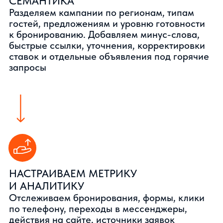
клики, но не понимает, что мешает
бронированию.
ОТЕЛЬ ВЫБИРАЮТ ПО ДОВЕРИЮ
Для гостя важны не только цена
и позиция в поиске, но и фото номеров,
расположение, условия отмены, завтрак,
парковка, скорость ответа
и достоверность информации. Поэтому
продвижение должно закрывать весь
путь выбора, а не ограничиваться одной
кампанией или карточкой
КАК МЫ ВЫСТРАИВАЕМ
ПРОДВИЖЕНИЕ