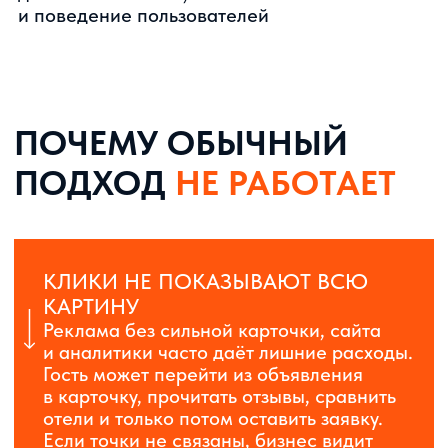
Анализируем формат
размещения, регион, аудиторию,
сезонность, конкурентов
и текущую видимость
Проверяем сайт, поиск, Директ, Карты,
Яндекс Бизнес, Метрику, отзывы и
заявки
Дорабатываем посадочные страницы
под номера, условия, акции, прямые
бронирования и доверительные блоки
Формируем стратегию
продвижения отеля Яндекс: что
исправить, какие каналы усилить и
где есть точки роста