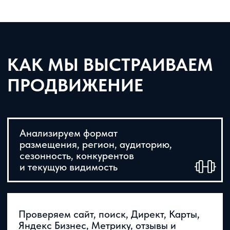
ЧТО ПОЛУЧАЕТ БИЗНЕС
ЯНДЕКС СТАНОВИТСЯ
УПРАВЛЯЕМЫМ КАНАЛОМ
Продвижение показывает, какие запросы
приводят гостей, какие объявления дают
обращения, что пользователи делают на
сайте и как карточки влияют на выбор
отеля.
БОЛЬШЕ КОНТРОЛЯ НАД
ПРЯМЫМИ ОБРАЩЕНИЯМИ
Поиск приводит трафик, Директ
закрывает горячий спрос, Карты помогают
локальному выбору, отзывы усиливают
доверие, а Метрика показывает путь
до заявки