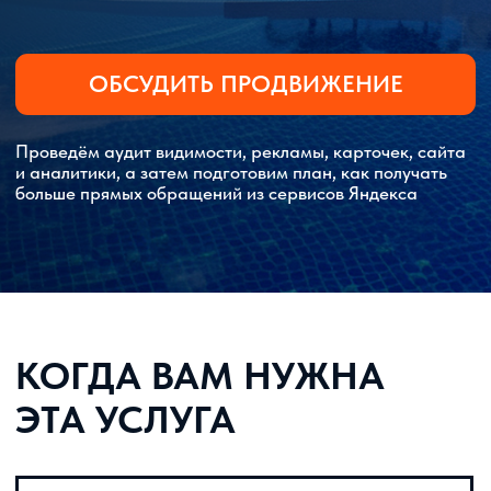
КОГДА ВАМ НУЖНА
ЭТА УСЛУГА
Если объект плохо виден в поиске
и картах, реклама даёт дорогие клики,
а прямых бронирований меньше, чем
хотелось бы. Частая ситуация: сайт есть,
карточка создана, объявления
запущены, но каналы работают
отдельно.
Когда спрос зависит от сезона,
праздников, городских событий,
командировок или выходных. Отелю
важно появляться тогда, когда гость
ищет размещение, сравнивает отзывы,
цену, сервисы и хочет быстро