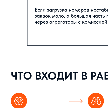
Если загрузка номеров нестаб
заявок мало, а большая часть 
через агрегаторы с комиссией
ЧТО ВХОДИТ В РАБО
АУДИТ
СТРАТЕГИЯ
Проверяем сайт, рекламу, SEO,
Формируем прод
геосервисы, агрегаторы,
туристические п
соцсети, отзывы, формы
командировки, м
бронирования, звонки,
длительное про
мессенджеры и аналитику
срочный поиск н