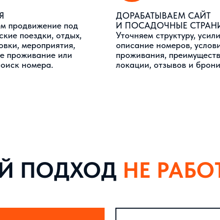
 ПОДХОД
НЕ РАБОТАЕТ
ПРОДВИЖЕНИЕ ДОЛЖН
К ЗАЯВКЕ
Реклама без сильного са
и репутации часто даёт д
овия отмены,
бронирований. Поэтому 
ощущение
должно закрывать весь пу
касания до обращения.