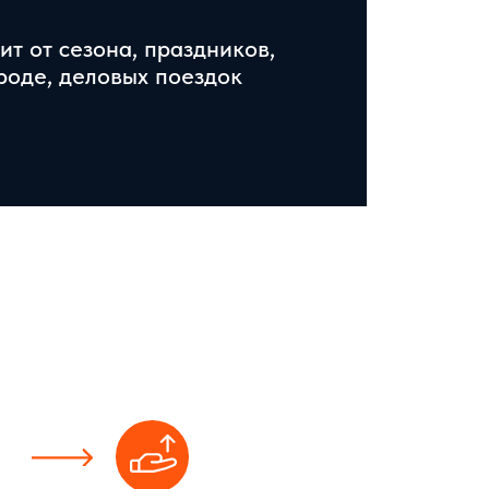
ит от сезона, праздников,
роде, деловых поездок
СВЯЗКА КАНАЛОВ В ЕДИНУЮ
СИСТЕМУ
SEO приводит гостей из поиска,
реклама закрывает горячий спрос,
геосервисы усиливают локальную
видимость, SMM поддерживает
доверие, а отзывы помогают снять