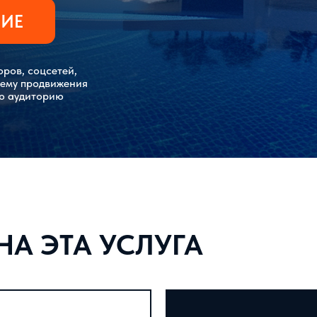
НИЕ
оров, соцсетей,
тему продвижения
ую аудиторию
А ЭТА УСЛУГА