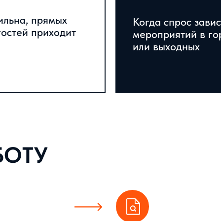
ильна, прямых
Когда спрос завис
гостей приходит
мероприятий в го
или выходных
ТУ
ДОРАБАТЫВАЕМ САЙТ
вижение под
И ПОСАДОЧНЫЕ СТРАНИЦЫ
оездки, отдых,
Уточняем структуру, усиливаем
ероприятия,
описание номеров, условий
живание или
проживания, преимуществ
омера.
локации, отзывов и бронирования