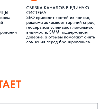
сомнения перед бронированием.
О ВЕСТИ
йта, карточек
орогие клики без
интернет-продвижение
ть гостя — от первого