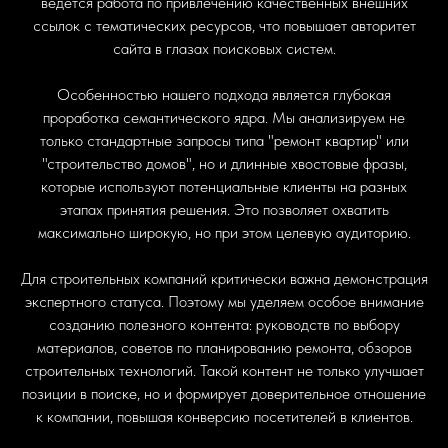
ведется работа по привлечению качественных внешних
2025 | ИП Сечин Сергей
Сергеевич
ссылок с тематических ресурсов, что повышает авторитет
ОГРНИП 318774600169297
сайта в глазах поисковых систем.
ИНН 773700008389
Обращаем ваше внимание на то, что данный интернет-
Масштабирование бизнеса через кадровую систему, продажи и
сайт носит исключительно информационный характер,
Особенностью нашего подхода является глубокая
маркетинг
вся информация носит ознакомительный характер и ни при
каких условиях не является публичной офертой
проработка семантического ядра. Мы анализируем не
Любое использование либо копирование материалов или подборки
только стандартные запросы типа "ремонт квартир" или
материалов сайта, элементов дизайна и оформления допускается
лишь с разрешения правообладателя и только со ссылкой на
"строительство домов", но и длинные хвостовые фразы,
источник.
которые используют потенциальные клиенты на разных
Политика конфиденциальности
этапах принятия решения. Это позволяет охватить
Соглашение на обработку персональных данных
максимально широкую, но при этом целевую аудиторию.
Для строительных компаний критически важна демонстрация
экспертного статуса. Поэтому мы уделяем особое внимание
созданию полезного контента: руководств по выбору
материалов, советов по планированию ремонта, обзоров
строительных технологий. Такой контент не только улучшает
позиции в поиске, но и формирует доверительное отношение
к компании, повышая конверсию посетителей в клиентов.