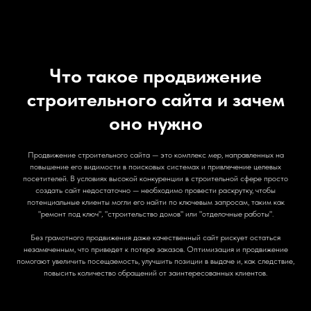
Что такое продвижение
строительного сайта и зачем
оно нужно
Продвижение строительного сайта — это комплекс мер, направленных на
повышение его видимости в поисковых системах и привлечение целевых
посетителей. В условиях высокой конкуренции в строительной сфере просто
создать сайт недостаточно — необходимо провести раскрутку, чтобы
потенциальные клиенты могли его найти по ключевым запросам, таким как
"ремонт под ключ", "строительство домов" или "отделочные работы".
Без грамотного продвижения даже качественный сайт рискует остаться
незамеченным, что приведет к потере заказов. Оптимизация и продвижение
помогают увеличить посещаемость, улучшить позиции в выдаче и, как следствие,
повысить количество обращений от заинтересованных клиентов.